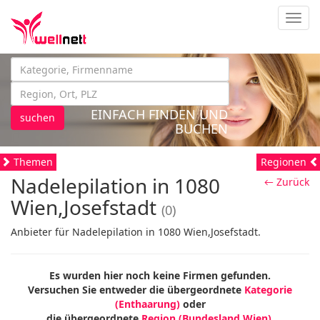
Navig
EINFACH FINDEN UND
suchen
BUCHEN
Themen
Regionen
Nadelepilation in 1080
← Zurück
Wien,Josefstadt
(0)
Anbieter für Nadelepilation in 1080 Wien,Josefstadt.
Es wurden hier noch keine Firmen gefunden.
Versuchen Sie entweder die übergeordnete
Kategorie
(Enthaarung)
oder
die übergeordnete
Region (Bundesland Wien)
.