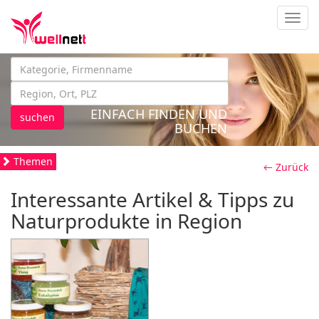
Navig
EINFACH FINDEN UND
suchen
BUCHEN
Themen
← Zurück
Interessante Artikel & Tipps zu
Naturprodukte in Region