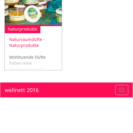
Naturprodukte
Naturraumdüfte -
Naturprodukte
Wohltuende Düfte
haben eine
harmonisierende,
anregende oder
beruhigende Wirkung
auf uns!
wellnett 2016
Toggl
navig