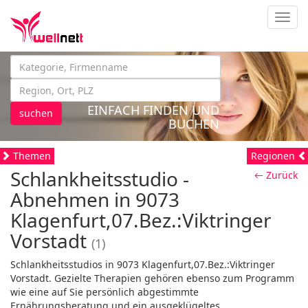
Navig
EINFACH FINDEN UND
suchen
BUCHEN
Themen
Regionen
Schlankheitsstudio -
← Zurück
Abnehmen in 9073
Klagenfurt,07.Bez.:Viktringer
Vorstadt
(1)
Schlankheitsstudios in 9073 Klagenfurt,07.Bez.:Viktringer
Vorstadt. Gezielte Therapien gehören ebenso zum Programm
wie eine auf Sie persönlich abgestimmte
Ernährungsberatung und ein ausgeklügeltes