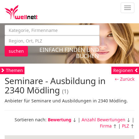
Navig
EINFACH FINDEN UND
suchen
BUCHEN
Themen
Regionen
Seminare - Ausbildung in
← Zurück
2340 Mödling
(1)
Anbieter für Seminare und Ausbildungen in 2340 Mödling.
Sortieren nach:
Bewertung
↓ |
Anzahl Bewertungen
↓ |
Firma
↑ |
PLZ
↑