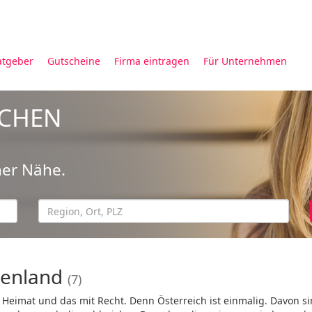
atgeber
Gutscheine
Firma eintragen
Für Unternehmen
UCHEN
ner Nähe.
genland
(7)
e Heimat und das mit Recht. Denn Österreich ist einmalig. Davon si