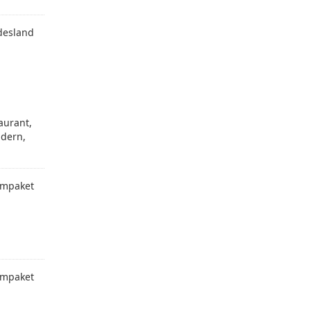
desland
aurant,
ndern,
mpaket
mpaket