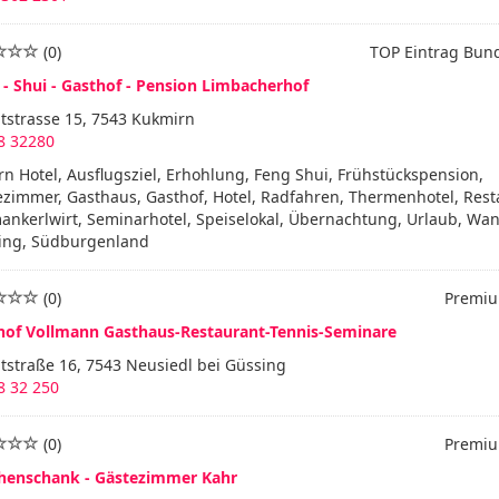
(0)
TOP Eintrag Bun
- Shui - Gasthof - Pension Limbacherhof
tstrasse 15, 7543 Kukmirn
8 32280
rn Hotel, Ausflugsziel, Erhohlung, Feng Shui, Frühstückspension,
zimmer, Gasthaus, Gasthof, Hotel, Radfahren, Thermenhotel, Rest
ankerlwirt, Seminarhotel, Speiselokal, Übernachtung, Urlaub, Wa
ing, Südburgenland
(0)
Premiu
hof Vollmann Gasthaus-Restaurant-Tennis-Seminare
tstraße 16, 7543 Neusiedl bei Güssing
8 32 250
(0)
Premiu
henschank - Gästezimmer Kahr