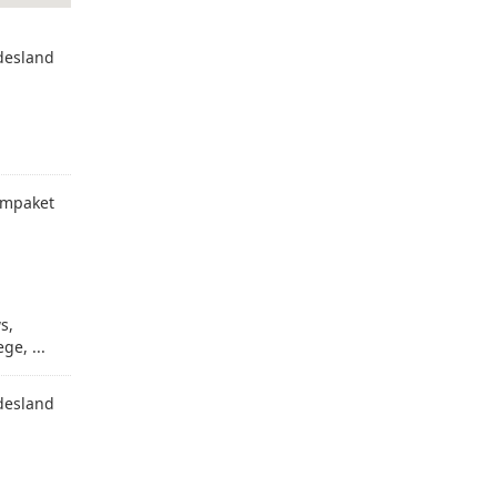
desland
mpaket
s,
e, ...
desland