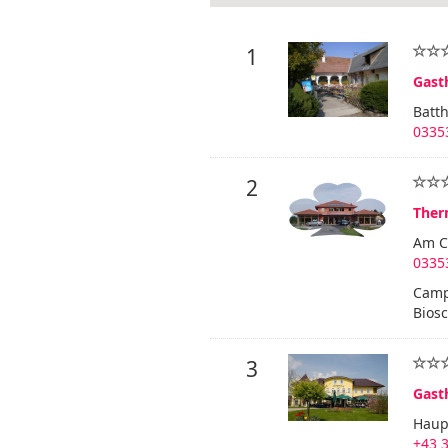
1
Gast
Batt
03353
2
Ther
Am C
03353
Camp
Biosc
3
Gast
Haup
+43 