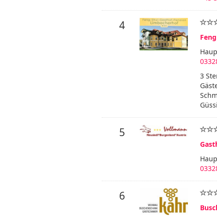
4
Feng 
Haup
0332
3 Ste
Gäste
Schm
Güss
5
Gast
Haup
0332
6
Busc