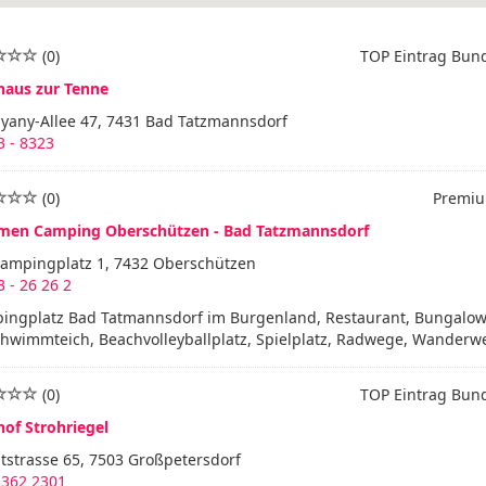
(0)
TOP Eintrag Bun
haus zur Tenne
hyany-Allee 47, 7431 Bad Tatzmannsdorf
 - 8323
(0)
Premiu
men Camping Oberschützen - Bad Tatzmannsdorf
ampingplatz 1, 7432 Oberschützen
 - 26 26 2
ingplatz Bad Tatmannsdorf im Burgenland, Restaurant, Bungalow
hwimmteich, Beachvolleyballplatz, Spielplatz, Radwege, Wanderweg
(0)
TOP Eintrag Bun
hof Strohriegel
tstrasse 65, 7503 Großpetersdorf
3362 2301