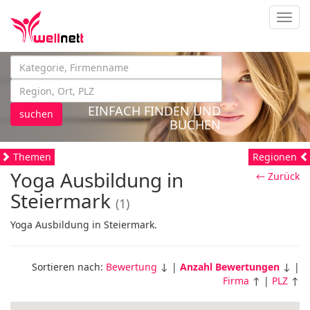
Navig
EINFACH FINDEN UND
suchen
BUCHEN
Themen
Regionen
Yoga Ausbildung in
← Zurück
Steiermark
(1)
Yoga Ausbildung in Steiermark.
Sortieren nach:
Bewertung
↓ |
Anzahl Bewertungen
↓ |
Firma
↑ |
PLZ
↑