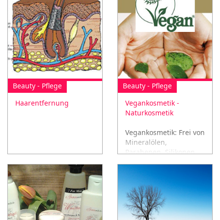
Beauty - Pflege
Beauty - Pflege
Haarentfernung
Vegankosmetik -
Naturkosmetik
Vegankosmetik: Frei von
Mineralölen,
Parabenen, Silikonen
und Paraffinen!