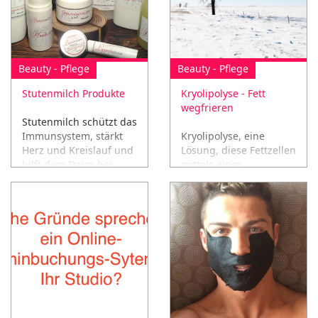
Beauty - Pflege
Beauty - Pflege
Stutenmilch Produkte
Kryolipolyse - Fett
wegfrieren
Stutenmilch schützt das
Immunsystem, stärkt
Kryolipolyse, eine
Herz und Kreislauf und
Lösung, diese Fettzellen
hilft dem Darm bei
mittels einer
seiner Arbeit!
Kältetechnik einfach
wegfrieren!