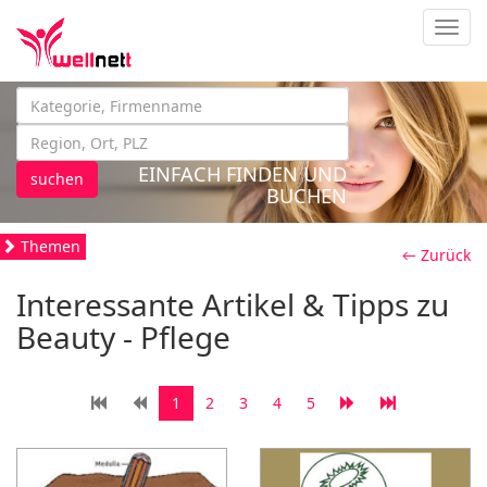
Navig
EINFACH FINDEN UND
suchen
BUCHEN
Themen
← Zurück
Interessante Artikel & Tipps zu
Beauty - Pflege
1
2
3
4
5