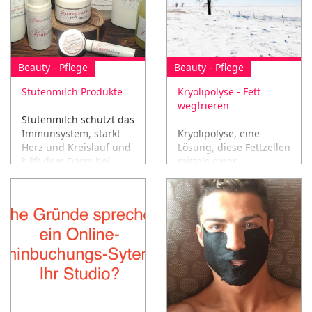
Beauty - Pflege
Beauty - Pflege
Stutenmilch Produkte
Kryolipolyse - Fett
wegfrieren
Stutenmilch schützt das
Immunsystem, stärkt
Kryolipolyse, eine
Herz und Kreislauf und
Lösung, diese Fettzellen
hilft dem Darm bei
mittels einer
seiner Arbeit!
Kältetechnik einfach
wegfrieren!