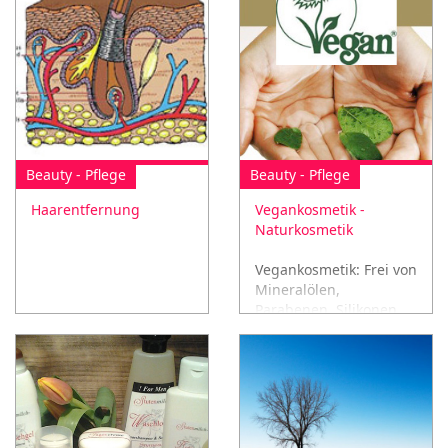
Beauty - Pflege
Beauty - Pflege
Haarentfernung
Vegankosmetik -
Naturkosmetik
Vegankosmetik: Frei von
Mineralölen,
Parabenen, Silikonen
und Paraffinen!