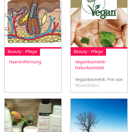
Beauty - Pflege
Beauty - Pflege
Haarentfernung
Vegankosmetik -
Naturkosmetik
Vegankosmetik: Frei von
Mineralölen,
Parabenen, Silikonen
und Paraffinen!