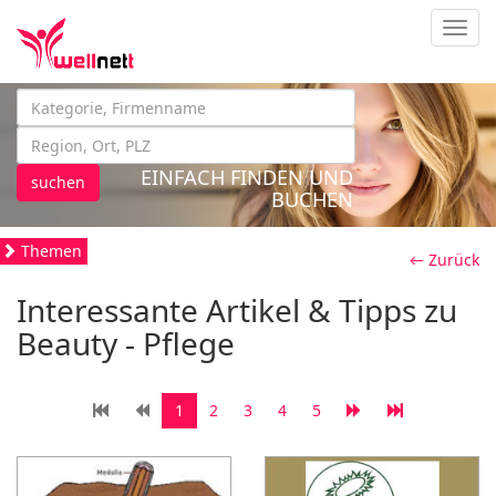
Navig
EINFACH FINDEN UND
suchen
BUCHEN
Themen
← Zurück
Interessante Artikel & Tipps zu
Beauty - Pflege
1
2
3
4
5