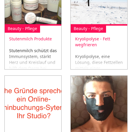
Beauty - Pflege
Beauty - Pflege
Stutenmilch Produkte
Kryolipolyse - Fett
wegfrieren
Stutenmilch schützt das
Immunsystem, stärkt
Kryolipolyse, eine
Herz und Kreislauf und
Lösung, diese Fettzellen
hilft dem Darm bei
mittels einer
seiner Arbeit!
Kältetechnik einfach
wegfrieren!