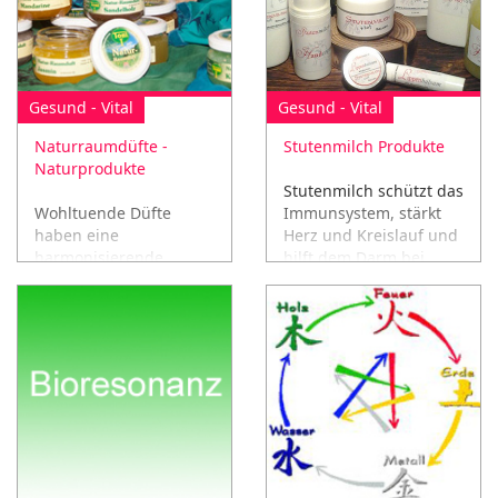
Gesund - Vital
Gesund - Vital
Naturraumdüfte -
Stutenmilch Produkte
Naturprodukte
Stutenmilch schützt das
Wohltuende Düfte
Immunsystem, stärkt
haben eine
Herz und Kreislauf und
harmonisierende,
hilft dem Darm bei
anregende oder
seiner Arbeit!
beruhigende Wirkung
auf uns!