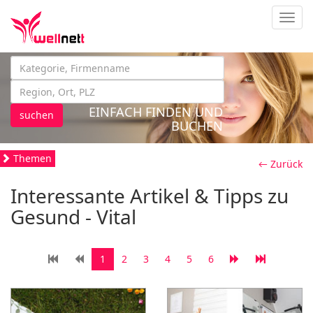
Navig
EINFACH FINDEN UND
suchen
BUCHEN
Themen
← Zurück
Interessante Artikel & Tipps zu
Gesund - Vital
1
2
3
4
5
6