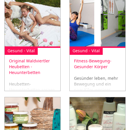
Gesund - Vital
Gesund - Vital
Original Waldviertler
Fitness-Bewegung-
Heubetten -
Gesunder Körper
Heuunterbetten
Gesünder leben, mehr
Heubetten-
Bewegung und ein
Heuunterbetten sorgen
paar Kilos weniger.
für einen tiefen
erholsamen Schlaf
sowie Linderung bei:
Schlafstörungen,
Kopfschmerzen, uvm...