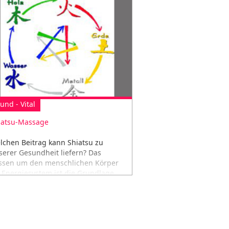
und - Vital
iatsu-Massage
lchen Beitrag kann Shiatsu zu
serer Gesundheit liefern? Das
ssen um den menschlichen Körper
s Energiesystem ist die Grundlage...