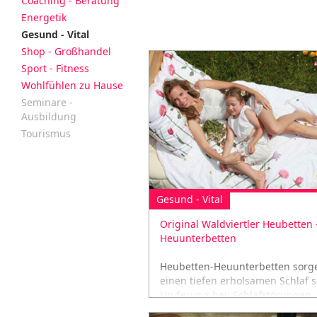
Coaching - Beratung
Energetik
Gesund - Vital
Shop - Großhandel
Sport - Fitness
Wohlfühlen zu Hause
Seminare -
Ausbildung
Tourismus
Gesund - Vital
Original Waldviertler Heubetten 
Heuunterbetten
Heubetten-Heuunterbetten sorge
einen tiefen erholsamen Schlaf 
Linderung bei: Schlafstörungen,
Kopfschmerzen, uvm...