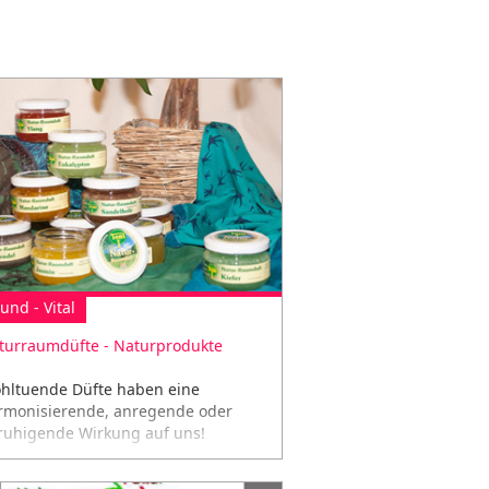
und - Vital
turraumdüfte - Naturprodukte
hltuende Düfte haben eine
rmonisierende, anregende oder
ruhigende Wirkung auf uns!