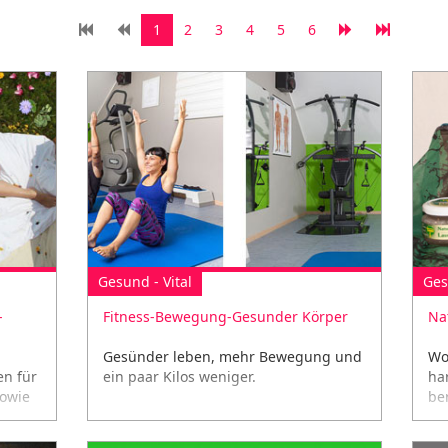
1
2
3
4
5
6
Gesund - Vital
Ges
-
Fitness-Bewegung-Gesunder Körper
Na
Gesünder leben, mehr Bewegung und
Wo
n für
ein paar Kilos weniger.
ha
sowie
be