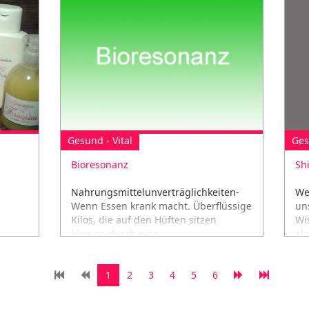
Gesund - Vital
Ges
Bioresonanz
Sh
Nahrungsmittelunverträglichkeiten-
We
Wenn Essen krank macht. Überflüssige
un
Kilos, die auf den Hüften sitzen
Wi
können durch eine
al
Nahrungsmittelunverträglichkeit...
1
2
3
4
5
6