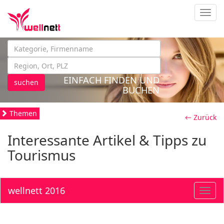
Navig
EINFACH FINDEN UND
suchen
BUCHEN
Themen
← Zurück
Interessante Artikel & Tipps zu
Tourismus
wellnett 2016
Toggl
navig