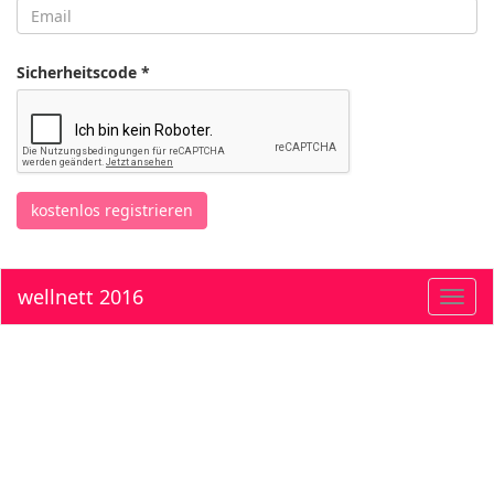
Sicherheitscode *
kostenlos registrieren
wellnett 2016
Toggl
navig