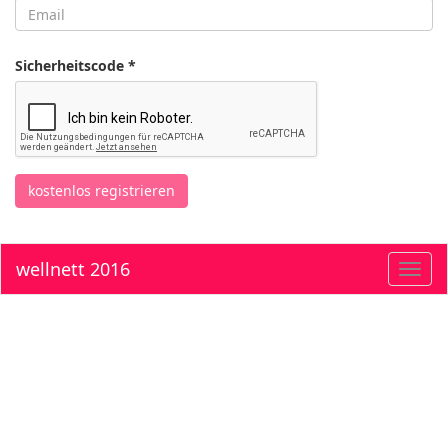
Sicherheitscode *
kostenlos registrieren
wellnett 2016
Toggl
navig