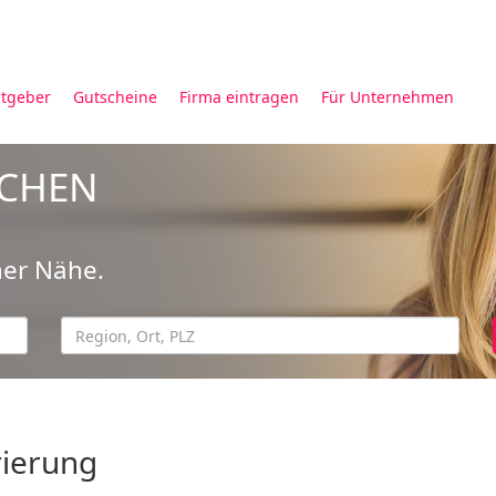
tgeber
Gutscheine
Firma eintragen
Für Unternehmen
UCHEN
ner Nähe.
rierung