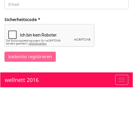
Sicherheitscode *
kostenlos registrieren
wellnett 2016
Toggl
navig