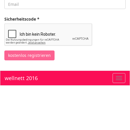
Sicherheitscode *
kostenlos registrieren
wellnett 2016
Toggl
navig