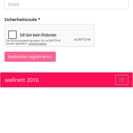
Sicherheitscode *
kostenlos registrieren
wellnett 2016
Toggl
navig