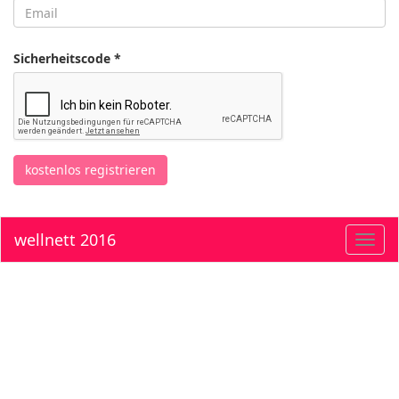
Sicherheitscode *
kostenlos registrieren
wellnett 2016
Toggl
navig