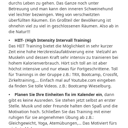
durchs Leben zu gehen. Das Ganze noch unter
Betreuung und man kann den inneren Schweinehund
viel leichter bezwingen. Weg von verschwitzten
überfüllten Räumen. Ein Großteil der Bevölkerung ist
ohnehin viel zu viel in geschlossenen Räumen. Also ab in
die Natur!!!
• HIIT- (High Intensity Intervall Training)
Das HIIT Training bietet die Möglichkeit in sehr kurzer
Zeit eine hohe Herzkreislaufaktivierung eine Vielzahl an
Muskeln und dessen Kraft sehr intensiv zu trainieren bei
hohem Kalorienverbrauch. Hört sich toll an ist aber
höchst intensive und nur etwas für Fortgeschrittene. Toll
für Trainings in der Gruppe z.B.: TRX, Bootcamp, Crossfit,
Zirkeltraining,… Einfach mal auf Youtube.com eingeben
da finden Sie tolle Videos. z.B.: Bootcamp Wieselburg.
• Planen Sie Ihre Einheiten fix im Kalender ein
, dann
gibt es keine Ausreden. Sie stehen jetzt selbst an erster
Stelle. Musik und oder Freunde halten den Spaß und die
Motivation hoch. Schließen Sie das Training mit einer
ruhigen für sie angenehmen Übung ab z.B.:
Gleichgewicht, Yoga, Atemübungen,… Das Motiviert fürs