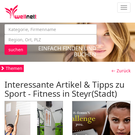
Navig
EINFACH FINDEN UND
suchen
BUCHEN
Themen
← Zurück
Interessante Artikel & Tipps zu
Sport - Fitness in Steyr(Stadt)