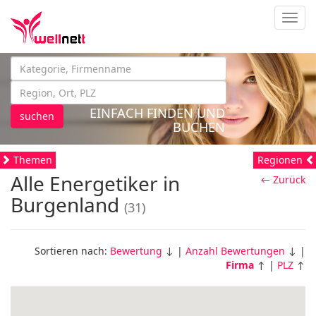
Navig
EINFACH FINDEN UND
suchen
BUCHEN
Themen
Regionen
Alle Energetiker in
← Zurück
Burgenland
(31)
Sortieren nach:
Bewertung
↓ |
Anzahl Bewertungen
↓ |
Firma
↑ |
PLZ
↑