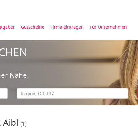
atgeber
Gutscheine
Firma eintragen
Für Unternehmen
UCHEN
ner Nähe.
2 Aibl
(1)