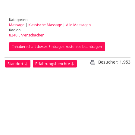
Kategorien
Massage
|
Klassische Massage
|
Alle Massagen
Region
8240 Ehrenschachen
Inhaberschaft dieses Eintrages kostenlos beantragen
Besucher: 1.953
Standort ↓
Erfahrungsberichte ↓