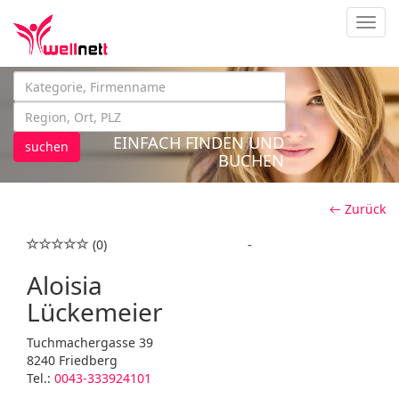
Navig
EINFACH FINDEN UND
suchen
BUCHEN
← Zurück
(0)
-
Aloisia
Lückemeier
Tuchmachergasse 39
8240 Friedberg
Tel.:
0043-333924101