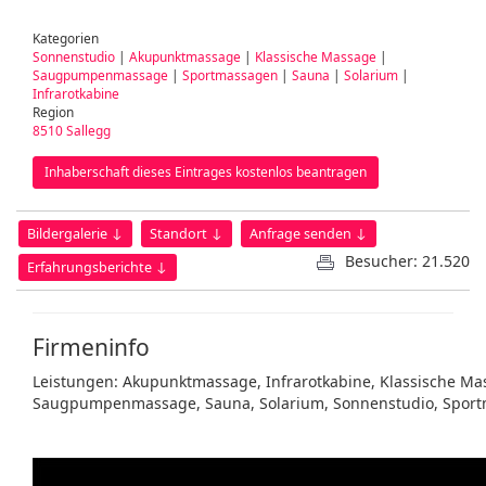
Kategorien
Sonnenstudio
|
Akupunktmassage
|
Klassische Massage
|
Saugpumpenmassage
|
Sportmassagen
|
Sauna
|
Solarium
|
Infrarotkabine
Region
8510 Sallegg
Inhaberschaft dieses Eintrages kostenlos beantragen
Bildergalerie ↓
Standort ↓
Anfrage senden ↓
Besucher: 21.520
Erfahrungsberichte ↓
Firmeninfo
Leistungen: Akupunktmassage, Infrarotkabine, Klassische Ma
Saugpumpenmassage, Sauna, Solarium, Sonnenstudio, Sportm