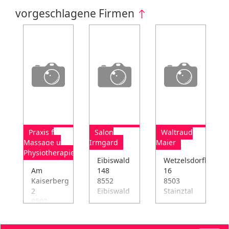
vorgeschlagene Firmen
↑
Praxis f
Salon
Waltraud
Massage u
Irmgard
Maier
Physiotherapie
Eibiswald
Wetzelsdorfberg
Am
148
16
Kaiserberg
8552
8503
2
Eibiswald
Stainztal
8502
Lannach