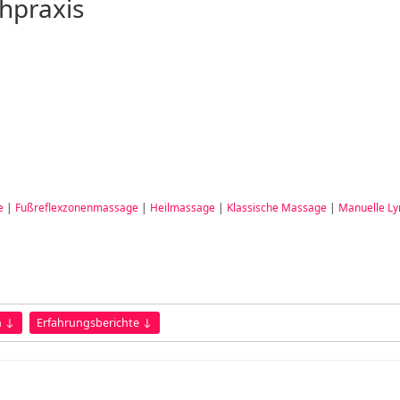
hpraxis
e
|
Fußreflexzonenmassage
|
Heilmassage
|
Klassische Massage
|
Manuelle L
n ↓
Erfahrungsberichte ↓