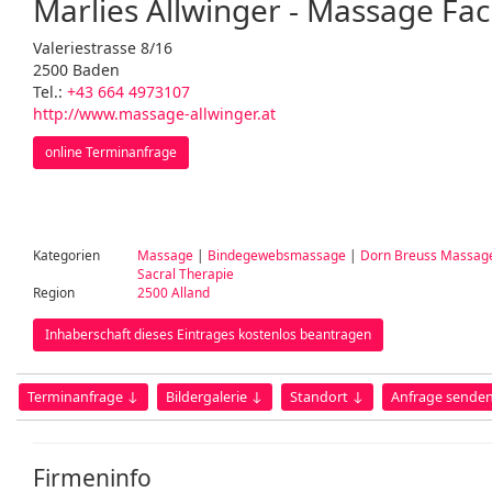
Marlies Allwinger - Massage Fac
Valeriestrasse 8/16
2500 Baden
Tel.:
+43 664 4973107
http://www.massage-allwinger.at
online Terminanfrage
Kategorien
Massage
|
Bindegewebsmassage
|
Dorn Breuss Massag
Sacral Therapie
Region
2500 Alland
Inhaberschaft dieses Eintrages kostenlos beantragen
Terminanfrage ↓
Bildergalerie ↓
Standort ↓
Anfrage sende
Firmeninfo