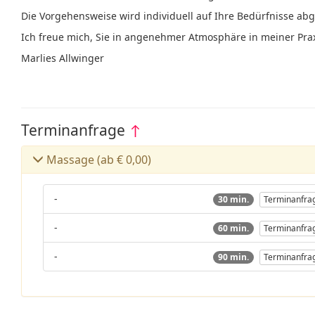
Die Vorgehensweise wird individuell auf Ihre Bedürfnisse ab
Ich freue mich, Sie in angenehmer Atmosphäre in meiner Pra
Marlies Allwinger
Terminanfrage
↑
Massage (ab € 0,00)
-
30 min.
Terminanfra
-
60 min.
Terminanfra
-
90 min.
Terminanfra