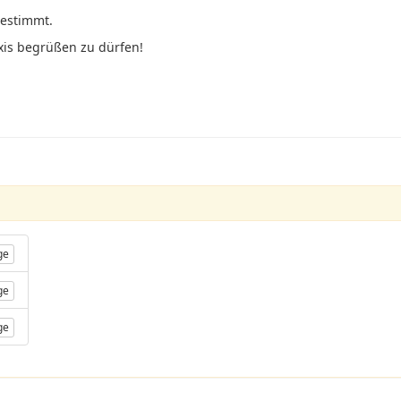
gestimmt.
xis begrüßen zu dürfen!
ge
ge
ge