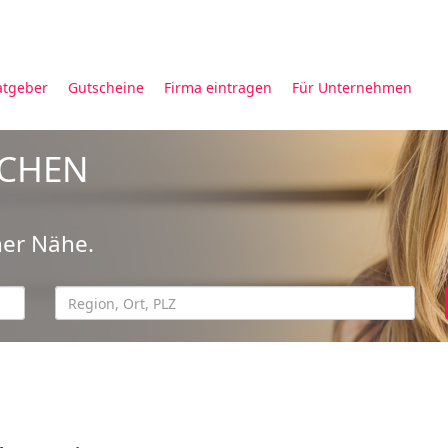
atgeber
Gutscheine
Firma eintragen
Für Unternehmen
UCHEN
ner Nähe.