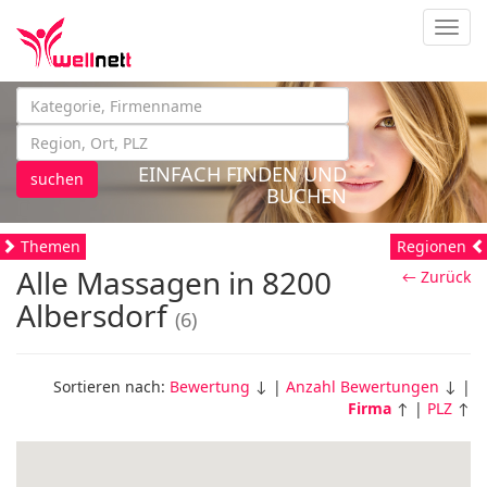
Navig
EINFACH FINDEN UND
suchen
BUCHEN
Themen
Regionen
Alle Massagen in 8200
← Zurück
Albersdorf
(6)
Sortieren nach:
Bewertung
↓ |
Anzahl Bewertungen
↓ |
Firma
↑ |
PLZ
↑