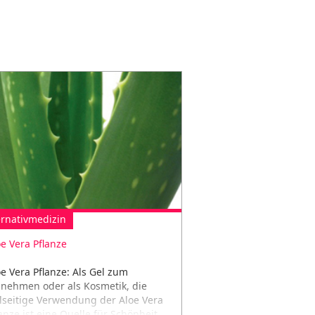
ernativmedizin
oe Vera Pflanze
oe Vera Pflanze: Als Gel zum
nnehmen oder als Kosmetik, die
elseitige Verwendung der Aloe Vera
anze ist eine Quelle für Schönheit