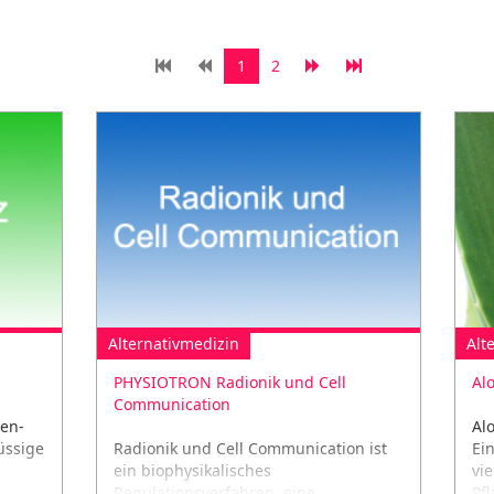
1
2
Alternativmedizin
Alt
PHYSIOTRON Radionik und Cell
Al
Communication
ten-
Al
üssige
Radionik und Cell Communication ist
Ei
ein biophysikalisches
vi
Regulationsverfahren, eine
Pfl