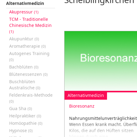
Alternativmedizin
Akupressur
(1)
TCM - Traditionelle
Chinesische Medizin
(1)
Akupunktur
(0)
Aromatherapie
(0)
Autogenes Training
(0)
Bachblüten
(0)
Blütenessenzen
(0)
Buschblüten
Australische
(0)
Feldenkrais-Methode
Alternativmedizin
(0)
Bioresonanz
Gua Sha
(0)
Heilpraktiker
(0)
Nahrungsmittelunverträglichkei
Homöopathie
(0)
Wenn Essen krank macht. Überfl
Hypnose
Kilos, die auf den Hüften sitzen
(0)
können durch eine