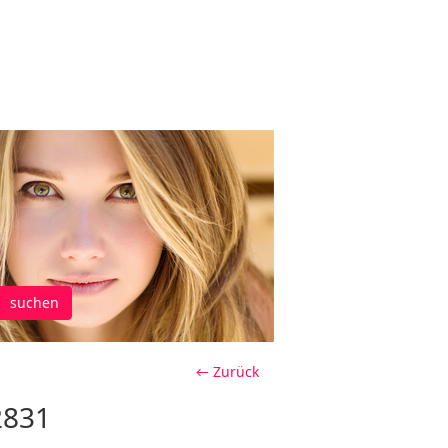
suchen
← Zurück
2831