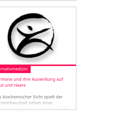
d Gesundheit
ernativmedizin
rmone und ihre Auswirkung auf
ut und Haare
s biochemischer Sicht spielt der
rmonhaushalt neben einer
timalen Versorgung mit Nährstoffen
ne wichtige Rolle für die Gesundheit
n Haut und Haar