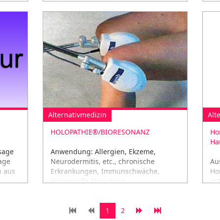
..
ganzheitliche und naturheilkundliche
un
Methode für Therapeuten,
gesundheitsbewusste Menschen.
Alternativmedizin
Alt
HOLOPATHIE®/BIORESONANZ
Ho
Ha
sage
Anwendung: Allergien, Ekzeme,
age
Neurodermitis, etc., chronische
Au
n aus
Erkrankungen, Immunschwäche,
Ho
Hormonelle Störungen,
op
Verspannungen, Arthrosen, Burn–out,
ei
Migräne
vo
1
2