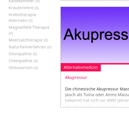
Kältekammer
(0)
Nahrungsmittelunverträglichkeit.
Kräuterlehre
(0)
Krebstherapie
Alternativ
(0)
Magnetfeld-Therapie
(0)
Meersalztherapie
(0)
Naturheilverfahren
(0)
Omnipathie
(0)
Osteopathie
(0)
Alternativmedizin
Stimularium
(0)
Akupressur
Die chinesische Akupressur Mas
(auch als Tuina oder Anmo Mass
bekannt) hat sich vor 4000 Jahre
der Akupunktur entwickelt.