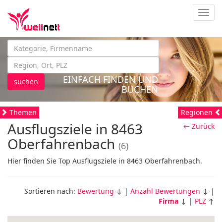
Navig
EINFACH FINDEN UND
suchen
BUCHEN
Themen
Regionen
Ausflugsziele in 8463
← Zurück
Oberfahrenbach
(6)
Hier finden Sie Top Ausflugsziele in 8463 Oberfahrenbach.
Sortieren nach:
Bewertung
↓ |
Anzahl Bewertungen
↓ |
Firma
↓ |
PLZ
↑