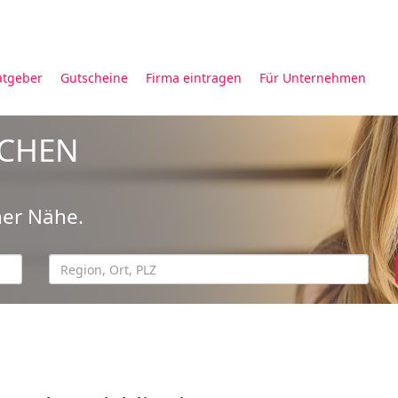
atgeber
Gutscheine
Firma eintragen
Für Unternehmen
UCHEN
ner Nähe.