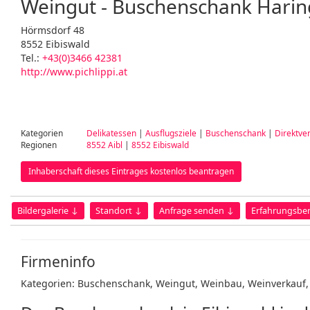
Weingut - Buschenschank Haring
Hörmsdorf 48
8552 Eibiswald
Tel.:
+43(0)3466 42381
http://www.pichlippi.at
Kategorien
Delikatessen
|
Ausflugsziele
|
Buschenschank
|
Direktve
Regionen
8552 Aibl
|
8552 Eibiswald
Inhaberschaft dieses Eintrages kostenlos beantragen
Bildergalerie ↓
Standort ↓
Anfrage senden ↓
Erfahrungsber
Firmeninfo
Kategorien: Buschenschank, Weingut, Weinbau, Weinverkauf,