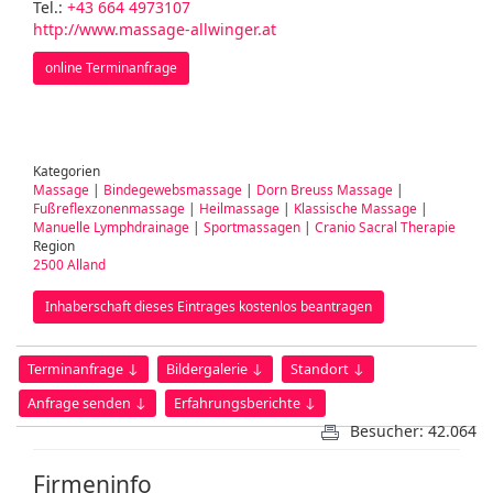
Tel.:
+43 664 4973107
http://www.massage-allwinger.at
online Terminanfrage
Kategorien
Massage
|
Bindegewebsmassage
|
Dorn Breuss Massage
|
Fußreflexzonenmassage
|
Heilmassage
|
Klassische Massage
|
Manuelle Lymphdrainage
|
Sportmassagen
|
Cranio Sacral Therapie
Region
2500 Alland
Inhaberschaft dieses Eintrages kostenlos beantragen
Terminanfrage ↓
Bildergalerie ↓
Standort ↓
Anfrage senden ↓
Erfahrungsberichte ↓
Besucher: 42.064
Firmeninfo