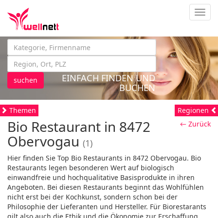
Navig
EINFACH FINDEN UND
suchen
BUCHEN
Themen
Regionen
Bio Restaurant in 8472
← Zurück
Obervogau
(1)
Hier finden Sie Top Bio Restaurants in 8472 Obervogau. Bio
Restaurants legen besonderen Wert auf biologisch
einwandfreie und hochqualitative Basisprodukte in ihren
Angeboten. Bei diesen Restaurants beginnt das Wohlfühlen
nicht erst bei der Kochkunst, sondern schon bei der
Philosophie der Lieferanten und Hersteller. Für Biorestarants
gilt also auch die Ethik und die Ökonomie zur Erschaffung