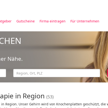
atgeber
Gutscheine
Firma eintragen
Für Unternehmen
UCHEN
ner Nähe.
rapie in Region
(53)
e in Region. Unser Gehirn wird von Knochenplatten geschützt, die 