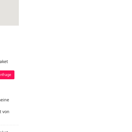
aket
nfrage
meine
t von