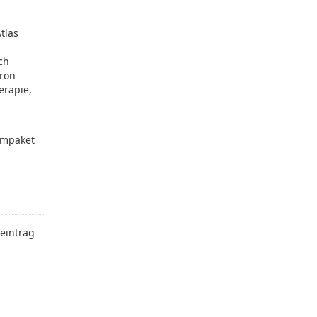
tlas
ch
tron
erapie,
mpaket
eintrag