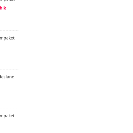
hik
mpaket
desland
mpaket