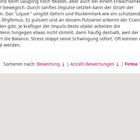
ind beim Säugling noch flexibel, aber auch bei einem Erwachsene
or beweglich. Durch sanftes Impulse setzten kann der Strom der
den. Das "Liquor" umgibt Gehirn und Rückenmark wie ein schützend
Rhythmus. Es pulsiert und an diesem Pulsieren erkennt der Crani
 gibt. Je kräftiger der Impuls desto vitaler arbeiten die
 Wenn hingegen etwas nicht stimmt, dann häufig deshalb, weil der
ert die Balance. Stress stoppt seine Schwingung sofort. Oft können
gt werden.
Sortieren nach:
Bewertung
↓ |
Anzahl Bewertungen
↓ |
Firma