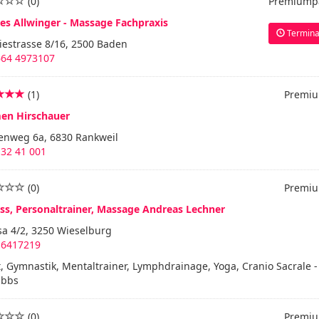
(0)
Premiump
ies Allwinger - Massage Fachpraxis
Termina
iestrasse 8/16, 2500 Baden
664 4973107
(1)
Premiu
en Hirschauer
enweg 6a, 6830 Rankweil
 32 41 001
(0)
Premiu
ess, Personaltrainer, Massage Andreas Lechner
sa 4/2, 3250 Wieselburg
 6417219
, Gymnastik, Mentaltrainer, Lymphdrainage, Yoga, Cranio Sacrale -
ibbs
(0)
Premiu