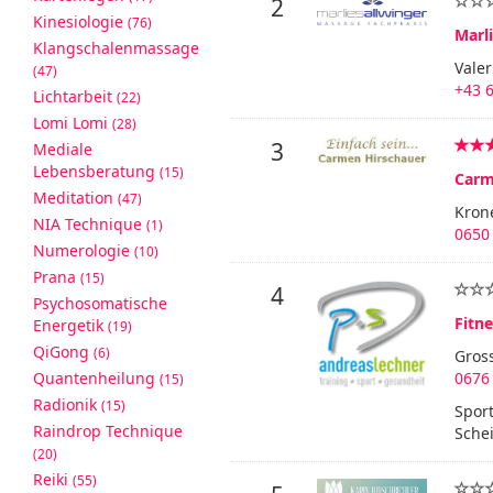
2
Kinesiologie
(76)
Marl
Klangschalenmassage
Valer
(47)
+43 
Lichtarbeit
(22)
Lomi Lomi
(28)
3
Mediale
Lebensberatung
(15)
Carm
Meditation
(47)
Kron
NIA Technique
(1)
0650
Numerologie
(10)
Prana
(15)
4
Psychosomatische
Fitn
Energetik
(19)
QiGong
(6)
Gros
Quantenheilung
0676
(15)
Radionik
(15)
Sport
Raindrop Technique
Sche
(20)
Reiki
(55)