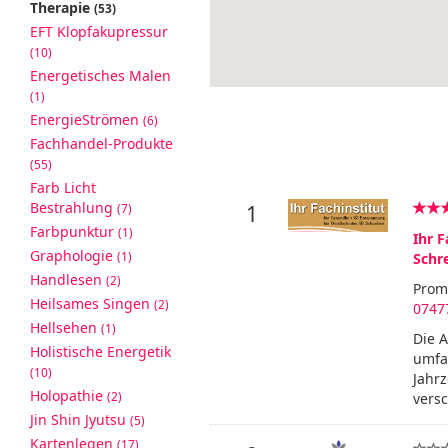
Therapie
(53)
EFT Klopfakupressur
(10)
Energetisches Malen
(1)
EnergieStrömen
(6)
Fachhandel-Produkte
(55)
Farb Licht
Bestrahlung
(7)
1
Farbpunktur
(1)
Ihr 
Graphologie
(1)
Schr
Handlesen
(2)
Prom
Heilsames Singen
(2)
0747
Hellsehen
(1)
Die A
Holistische Energetik
umfan
(10)
Jahrz
Holopathie
(2)
vers
Jin Shin Jyutsu
(5)
Kartenlegen
(17)