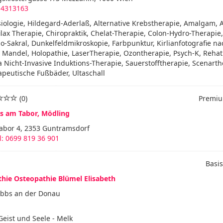
 4313163
iologie, Hildegard-Aderlaß, Alternative Krebstherapie, Amalgam, A
lax Therapie, Chiropraktik, Chelat-Therapie, Colon-Hydro-Therapie,
o-Sakral, Dunkelfeldmikroskopie, Farbpunktur, Kirlianfotografie na
 Mandel, Holopathie, LaserTherapie, Ozontherapie, Psych-K, Reha
 Nicht-Invasive Induktions-Therapie, Sauerstofftherapie, Scenarth
peutische Fußbäder, Ultaschall
(0)
Premiu
is am Tabor, Mödling
abor 4, 2353 Guntramsdorf
: 0699 819 36 901
Basis
hie Osteopathie Blümel Elisabeth
Ybbs an der Donau
eist und Seele - Melk