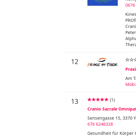
0676
Kines
PROfi
Crani
Peter
Alpha
Thera
12
Prax
Am T
Mobil
(1)
13
Cranio Sacrale Omnipat
Sensengasse 15, 3370 
676 6246328
Gesundheit für Körper G