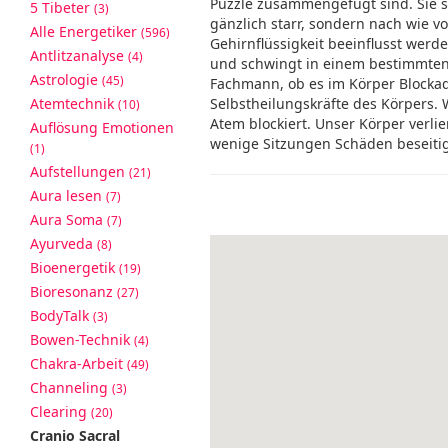
Puzzle zusammengefügt sind. Sie s
5 Tibeter
(3)
gänzlich starr, sondern nach wie v
Alle Energetiker
(596)
Gehirnflüssigkeit beeinflusst wer
Antlitzanalyse
(4)
und schwingt in einem bestimmten 
Astrologie
(45)
Fachmann, ob es im Körper Blockaden
Atemtechnik
Selbstheilungskräfte des Körpers.
(10)
Atem blockiert. Unser Körper verli
Auflösung Emotionen
wenige Sitzungen Schäden beseiti
(1)
Aufstellungen
(21)
Aura lesen
(7)
Aura Soma
(7)
Ayurveda
(8)
Bioenergetik
(19)
Bioresonanz
(27)
BodyTalk
(3)
Bowen-Technik
(4)
Chakra-Arbeit
(49)
Channeling
(3)
Clearing
(20)
Cranio Sacral