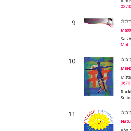
Ring
0273
9
Mass
Salz
Mobi
10
MENS
Mitte
0676
Rückf
Selbs
11
Natu
Köni