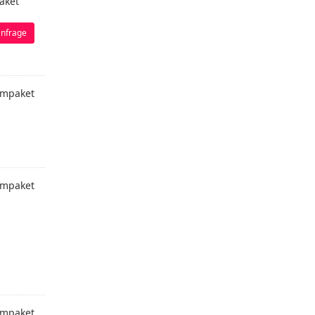
aket
nfrage
mpaket
mpaket
mpaket