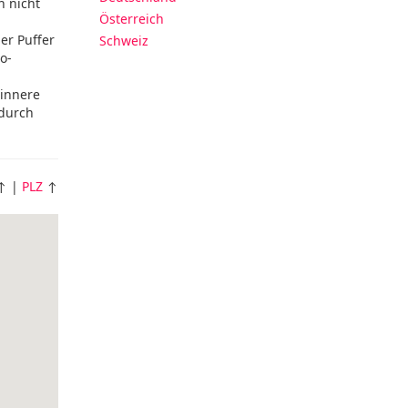
n nicht
Österreich
er Puffer
Schweiz
o-
 innere
 durch
↑ |
PLZ
↑