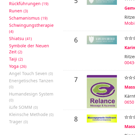
5
Rückführungen
(19)
Geme
Runen
(3)
Ritz
Schamanismus
(19)
Mobil
Schwingungstherapie
(4)
Shiatsu
6
(41)
Symbole der Neuen
Karin
Zeit
(2)
Ritze
Taiji
(2)
0043
Yoga
(26)
Angel Touch Seven
(0)
7
Energetisches Tanzen
Mass
(0)
Humandesign System
Kärnt
(0)
0650 
iLife SOMM
(0)
Kleinsche Methode
(0)
8
Trager
(0)
Mass