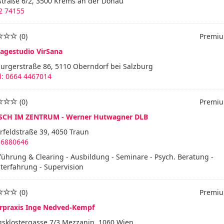
straße 6/2, 3500 Krems an der Donau
2 74155
(0)
Premiu
agestudio VirSana
burgerstraße 86, 5110 Oberndorf bei Salzburg
l: 0664 4467014
(0)
Premiu
CH IM ZENTRUM - Werner Hutwagner DLB
rfeldstraße 39, 4050 Traun
 6880646
ührung & Clearing - Ausbildung - Seminare - Psych. Beratung -
terfahrung - Supervision
(0)
Premiu
rpraxis Inge Nedved-Kempf
gsklostergasse 7/3 Mezzanin, 1060 Wien