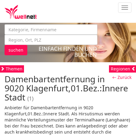
Navig
EINFACH FINDEN UND
suchen
BUCHEN
Themen
Regionen
Damenbartentfernung in
← Zurück
9020 Klagenfurt,01.Bez.:Innere
Stadt
(1)
Anbieter für Damenbartentfernung in 9020
Klagenfurt,01.Bez.:Innere Stadt. Als Hirsutismus werden
männliche Verteilungsmuster der Terminalhaare (Langhaare)
bei der Frau bezeichnet. Dies kann anlagebedingt oder aber
auch krankheitsbedingt sein und entsteht durch die