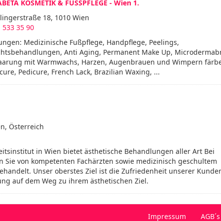
ABETA KOSMETIK & FUSSPFLEGE - Wien 1.
lingerstraße 18, 1010 Wien
 533 35 90
ungen: Medizinische Fußpflege, Handpflege, Peelings,
chtsbehandlungen, Anti Aging, Permanent Make Up, Microdermabr
aarung mit Warmwachs, Harzen, Augenbrauen und Wimpern färb
ure, Pedicure, French Lack, Brazilian Waxing, ...
n, Österreich
sinstitut in Wien bietet ästhetische Behandlungen aller Art Bei
 Sie von kompetenten Fachärzten sowie medizinisch geschultem
ehandelt. Unser oberstes Ziel ist die Zufriedenheit unserer Kunde
uung auf dem Weg zu ihrem ästhetischen Ziel.
Impressum
AGB´s