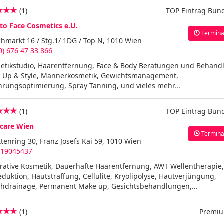
(1)
TOP Eintrag Bun
to Face Cosmetics e.U.
Termina
chmarkt 16 / Stg.1/ 1DG / Top N, 1010 Wien
0) 676 47 33 866
etikstudio, Haarentfernung, Face & Body Beratungen und Behand
 Up & Style, Männerkosmetik, Gewichtsmanagement,
rungsoptimierung, Spray Tanning, und vieles mehr...
(1)
TOP Eintrag Bun
care Wien
Termina
tenring 30, Franz Josefs Kai 59, 1010 Wien
 19045437
rative Kosmetik, Dauerhafte Haarentfernung, AWT Wellentherapie,
eduktion, Hautstraffung, Cellulite, Kryolipolyse, Hautverjüngung,
hdrainage, Permanent Make up, Gesichtsbehandlungen,...
(1)
Premiu