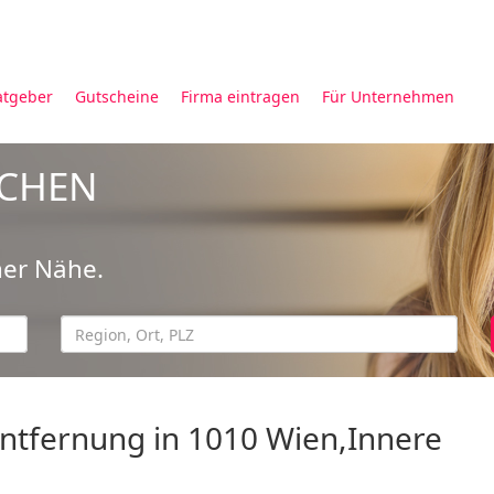
atgeber
Gutscheine
Firma eintragen
Für Unternehmen
UCHEN
ner Nähe.
ntfernung in 1010 Wien,Innere