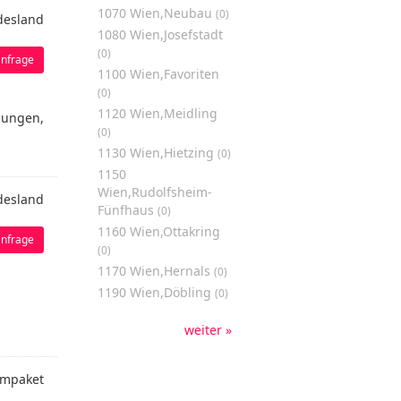
1070 Wien,Neubau
(0)
desland
1080 Wien,Josefstadt
(0)
nfrage
1100 Wien,Favoriten
(0)
1120 Wien,Meidling
lungen,
(0)
1130 Wien,Hietzing
(0)
1150
Wien,Rudolfsheim-
desland
Fünfhaus
(0)
1160 Wien,Ottakring
nfrage
(0)
1170 Wien,Hernals
(0)
1190 Wien,Döbling
(0)
weiter »
mpaket