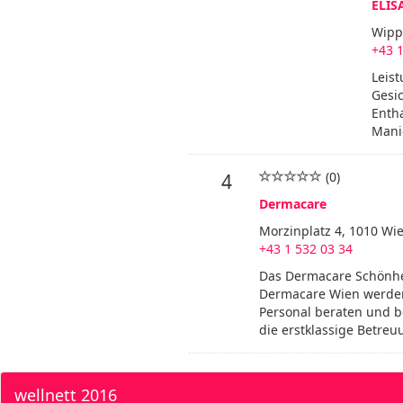
ELIS
Wipp
+43 1
Leist
Gesi
Enth
Manic
(0)
4
Dermacare
Morzinplatz 4, 1010 Wie
+43 1 532 03 34
Das Dermacare Schönheit
Dermacare Wien werden
Personal beraten und b
die erstklassige Betre
wellnett 2016