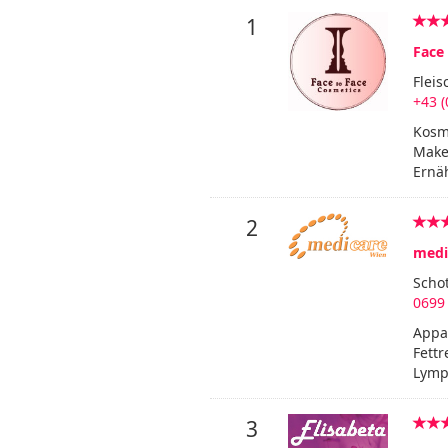
1
Face 
Fleis
+43 (
Kosm
Make
Ernäh
2
medi
Schot
0699
Appa
Fettr
Lymp
3