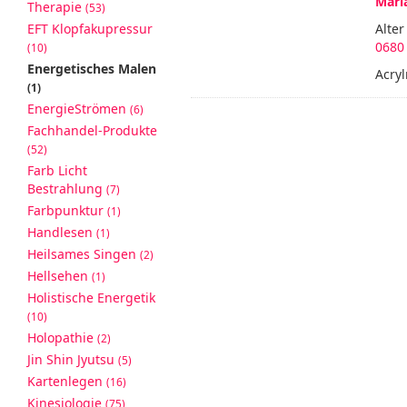
Maria
Therapie
(53)
EFT Klopfakupressur
Alter
0680
(10)
Energetisches Malen
Acryl
(1)
EnergieStrömen
(6)
Fachhandel-Produkte
(52)
Farb Licht
Bestrahlung
(7)
Farbpunktur
(1)
Handlesen
(1)
Heilsames Singen
(2)
Hellsehen
(1)
Holistische Energetik
(10)
Holopathie
(2)
Jin Shin Jyutsu
(5)
Kartenlegen
(16)
Kinesiologie
(75)