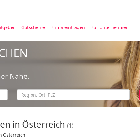
atgeber
Gutscheine
Firma eintragen
Für Unternehmen
UCHEN
ner Nähe.
en in Österreich
(1)
n Österreich.