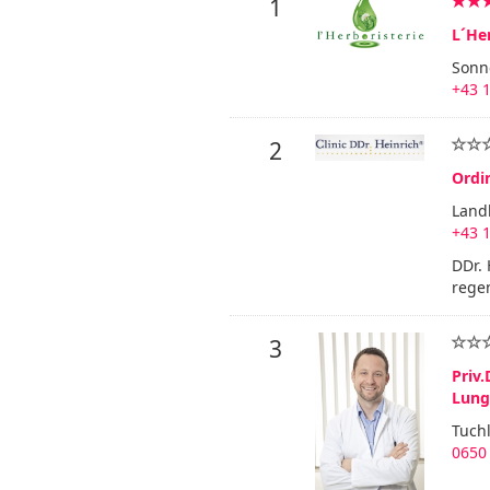
1
L´Her
Sonn
+43 1
2
Ordin
Land
+43 1
DDr. 
regen
3
Priv.
Lung
Tuchl
0650