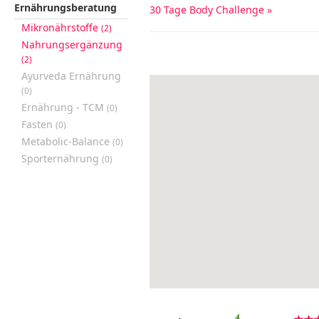
Ernährungsberatung
30 Tage Body Challenge »
Mikronährstoffe
(2)
Nahrungsergänzung
(2)
Ayurveda Ernährung
(0)
Ernährung - TCM
(0)
Fasten
(0)
Metabolic-Balance
(0)
Sporternährung
(0)