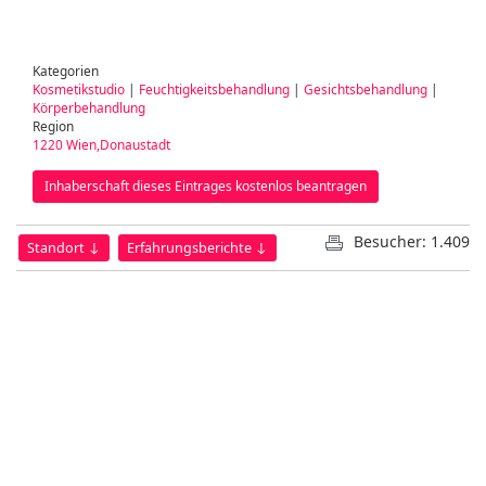
Kategorien
Kosmetikstudio
|
Feuchtigkeitsbehandlung
|
Gesichtsbehandlung
|
Körperbehandlung
Region
1220 Wien,Donaustadt
Inhaberschaft dieses Eintrages kostenlos beantragen
Besucher: 1.409
Standort ↓
Erfahrungsberichte ↓