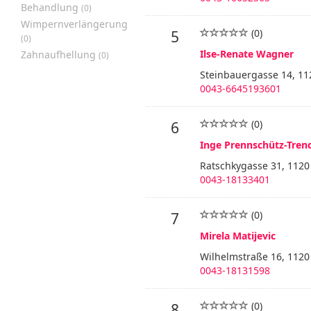
Behandlung
(0)
Wimpernverlängerung
(0)
5
(0)
Ilse-Renate Wagner
Zahnaufhellung
(0)
Steinbauergasse 14, 11
0043-6645193601
(0)
6
Inge Prennschütz-Tren
Ratschkygasse 31, 1120
0043-18133401
(0)
7
Mirela Matijevic
Wilhelmstraße 16, 1120
0043-18131598
(0)
8