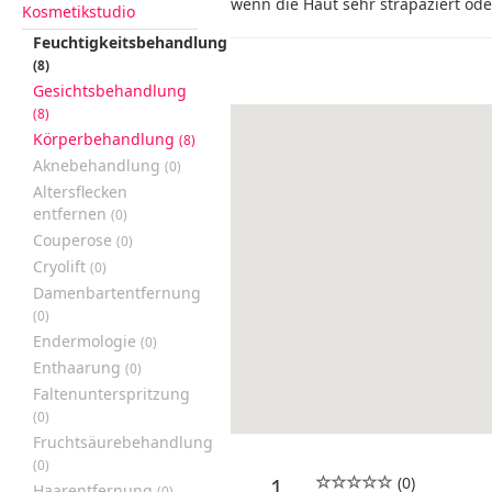
wenn die Haut sehr strapaziert ode
Kosmetikstudio
Feuchtigkeitsbehandlung
(8)
Gesichtsbehandlung
(8)
Körperbehandlung
(8)
Aknebehandlung
(0)
Altersflecken
entfernen
(0)
Couperose
(0)
Cryolift
(0)
Damenbartentfernung
(0)
Endermologie
(0)
Enthaarung
(0)
Faltenunterspritzung
(0)
Fruchtsäurebehandlung
(0)
(0)
1
Haarentfernung
(0)