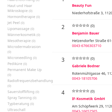
Beauty Fun
Haut und Haar
Mikroskopie
(0)
Niederhofstraße 3, 112
Hormontherapie
(0)
Jet Peel
(0)
(0)
2
Lipomassage
(0)
Benjamin Bauer
Männerkosmetik
(0)
Mesotherapie
Hetzendorfer Straße 61
(0)
0043-6766303710
Microdermabrasion
(0)
Microneedling
(0)
(0)
3
Pediküre
(0)
Gabriele Bodner
Permanent Make Up
Rotenmühlgasse 46, 11
(0)
0043-18105706
Radiofrequenzbehandlung
(0)
(0)
4
Sauerstofflifting
(0)
Spray Tanning
(0)
IF-Kosmetik GmbH
Typberatung
(0)
Am Schöpfwerk 29, 112
Ultraschall
0043-16652565