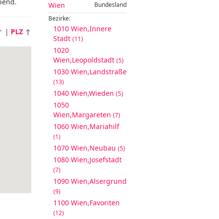
bend.
Wien
Bundesland
Bezirke:
1010 Wien,Innere
 |
PLZ
↑
Stadt
(11)
1020
Wien,Leopoldstadt
(5)
1030 Wien,Landstraße
(13)
1040 Wien,Wieden
(5)
1050
Wien,Margareten
(7)
1060 Wien,Mariahilf
(1)
1070 Wien,Neubau
(5)
1080 Wien,Josefstadt
(7)
1090 Wien,Alsergrund
(9)
1100 Wien,Favoriten
(12)