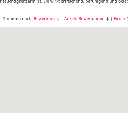
r feuchtigkeitsarm ist. Sie wirkt erfrischend, beruhigend und bele
Sortieren nach:
Bewertung
↓ |
Anzahl Bewertungen
↓ |
Firma
↑