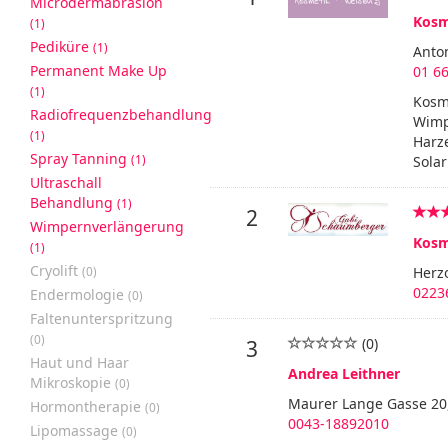
Microdermabrasion
Kosm
(1)
Pediküre
(1)
Anto
Permanent Make Up
01 66
(1)
Kosm
Radiofrequenzbehandlung
Wimp
(1)
Harze
Spray Tanning
(1)
Sola
Ultraschall
Behandlung
(1)
2
Wimpernverlängerung
Kosm
(1)
Cryolift
(0)
Herz
0223
Endermologie
(0)
Faltenunterspritzung
(0)
(0)
3
Haut und Haar
Andrea Leithner
Mikroskopie
(0)
Maurer Lange Gasse 20
Hormontherapie
(0)
0043-18892010
Lipomassage
(0)