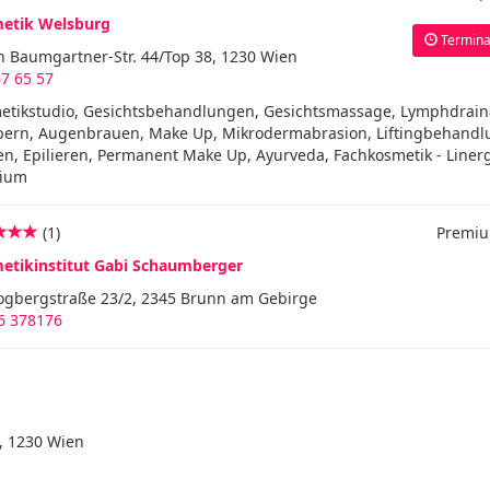
etik Welsburg
Termina
n Baumgartner-Str. 44/Top 38, 1230 Wien
7 65 57
etikstudio, Gesichtsbehandlungen, Gesichtsmassage, Lymphdrain
ern, Augenbrauen, Make Up, Mikrodermabrasion, Liftingbehandl
n, Epilieren, Permanent Make Up, Ayurveda, Fachkosmetik - Linergi
rium
(1)
Premiu
etikinstitut Gabi Schaumberger
ogbergstraße 23/2, 2345 Brunn am Gebirge
6 378176
, 1230 Wien