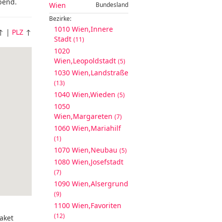
bend.
Wien
Bundesland
Bezirke:
1010 Wien,Innere
↑ |
PLZ
↑
Stadt
(11)
1020
Wien,Leopoldstadt
(5)
1030 Wien,Landstraße
(13)
1040 Wien,Wieden
(5)
1050
Wien,Margareten
(7)
1060 Wien,Mariahilf
(1)
1070 Wien,Neubau
(5)
1080 Wien,Josefstadt
(7)
1090 Wien,Alsergrund
(9)
1100 Wien,Favoriten
(12)
aket