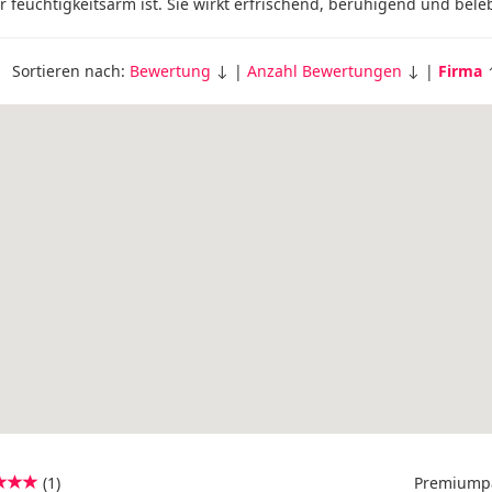
r feuchtigkeitsarm ist. Sie wirkt erfrischend, beruhigend und bele
Sortieren nach:
Bewertung
↓ |
Anzahl Bewertungen
↓ |
Firma
(1)
Premiump