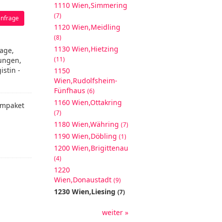
1110 Wien,Simmering
(7)
nfrage
1120 Wien,Meidling
(8)
1130 Wien,Hietzing
age,
(11)
ungen,
stin -
1150
Wien,Rudolfsheim-
Fünfhaus
(6)
1160 Wien,Ottakring
mpaket
(7)
1180 Wien,Währing
(7)
1190 Wien,Döbling
(1)
1200 Wien,Brigittenau
(4)
1220
Wien,Donaustadt
(9)
1230 Wien,Liesing
(7)
weiter »