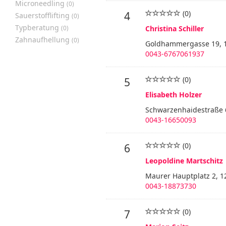
Microneedling
(0)
(0)
4
Sauerstofflifting
(0)
Typberatung
(0)
Christina Schiller
Zahnaufhellung
(0)
Goldhammergasse 19, 
0043-6767061937
(0)
5
Elisabeth Holzer
Schwarzenhaidestraße 
0043-16650093
(0)
6
Leopoldine Martschitz
Maurer Hauptplatz 2, 1
0043-18873730
(0)
7