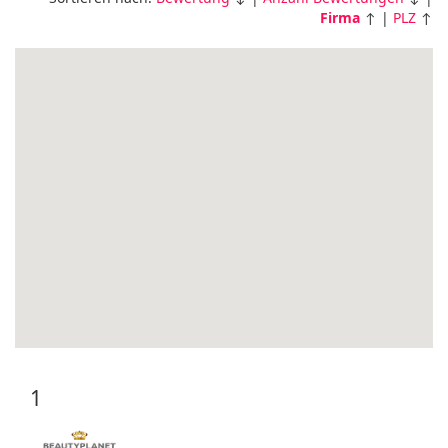
Firma
↑ |
PLZ
↑
1