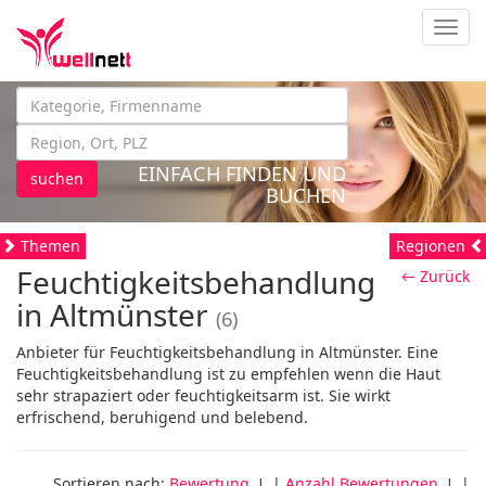
Navig
EINFACH FINDEN UND
suchen
BUCHEN
Themen
Regionen
Feuchtigkeitsbehandlung
← Zurück
in Altmünster
(6)
Anbieter für Feuchtigkeitsbehandlung in Altmünster. Eine
Feuchtigkeitsbehandlung ist zu empfehlen wenn die Haut
sehr strapaziert oder feuchtigkeitsarm ist. Sie wirkt
erfrischend, beruhigend und belebend.
Sortieren nach:
Bewertung
↓ |
Anzahl Bewertungen
↓ |