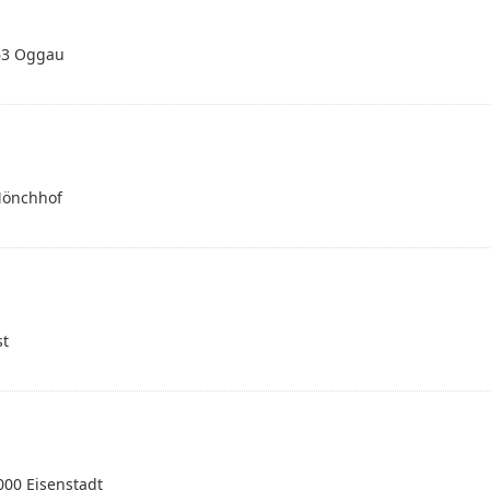
063 Oggau
Mönchhof
st
000 Eisenstadt