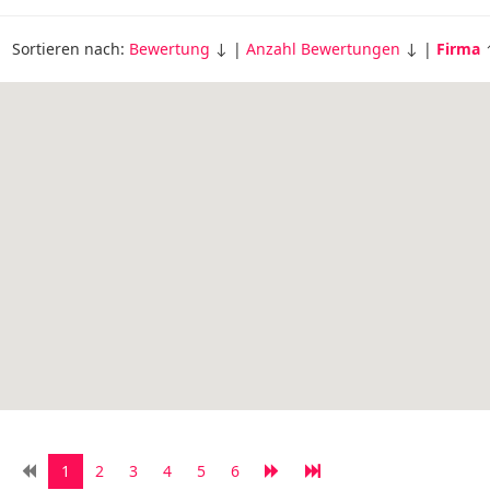
Sortieren nach:
Bewertung
↓ |
Anzahl Bewertungen
↓ |
Firma
1
2
3
4
5
6