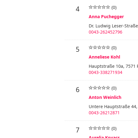
(0)
4
Anna Puchegger
Dr. Ludwig Leser-Straße
0043-262452796
(0)
5
Anneliese Kohl
Hauptstraße 10a, 7571 
0043-338271934
(0)
6
Anton Weinlich
Untere Hauptstraße 44,
0043-26212871
(0)
7
Aurelia Kovacs