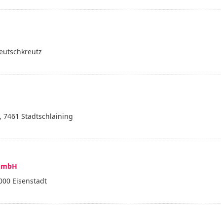
eutschkreutz
 7461 Stadtschlaining
 GmbH
000 Eisenstadt