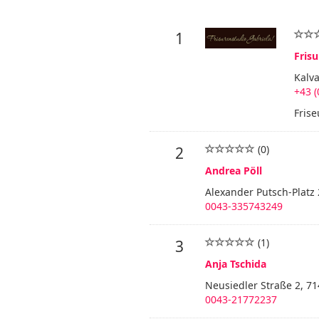
1
Fris
Kalva
+43 (
Frise
(0)
2
Andrea Pöll
Alexander Putsch-Platz 
0043-335743249
(1)
3
Anja Tschida
Neusiedler Straße 2, 7
0043-21772237