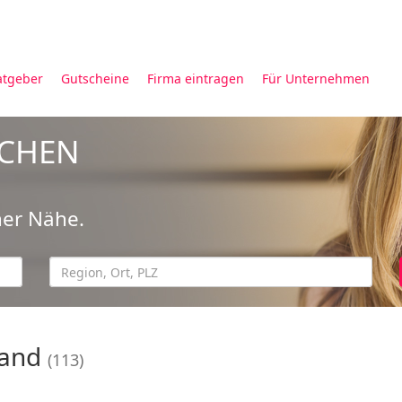
atgeber
Gutscheine
Firma eintragen
Für Unternehmen
UCHEN
ner Nähe.
land
(113)