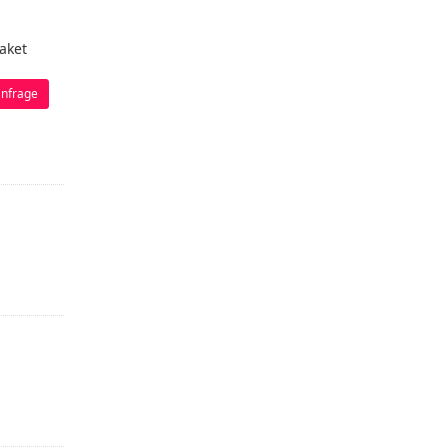
aket
nfrage