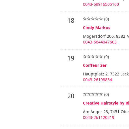
0043-69916505160
(0)
18
Cindy Markus
Mogersdorf 206, 8382 
0043-6644047603
(0)
19
Coiffeur 3er
Hauptplatz 2, 7322 Lac
0043-26198834
(0)
20
Creative Hairstyle by R
Am Anger 23, 7451 Ober
0043-261120219