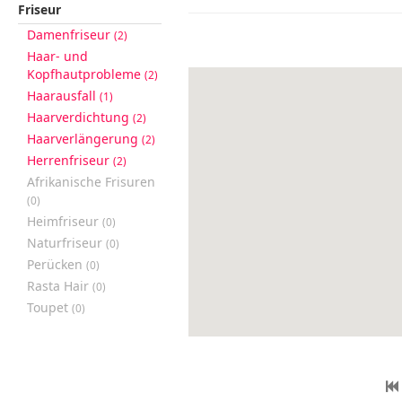
Friseur
Damenfriseur
(2)
Haar- und
Kopfhautprobleme
(2)
Haarausfall
(1)
Haarverdichtung
(2)
Haarverlängerung
(2)
Herrenfriseur
(2)
Afrikanische Frisuren
(0)
Heimfriseur
(0)
Naturfriseur
(0)
Perücken
(0)
Rasta Hair
(0)
Toupet
(0)