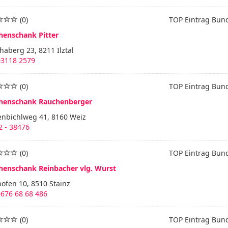
(0)
TOP Eintrag Bun
henschank Pitter
haberg 23, 8211 Ilztal
03118 2579
(0)
TOP Eintrag Bun
henschank Rauchenberger
enbichlweg 41, 8160 Weiz
2 - 38476
(0)
TOP Eintrag Bun
henschank Reinbacher vlg. Wurst
hofen 10, 8510 Stainz
0676 68 68 486
(0)
TOP Eintrag Bun