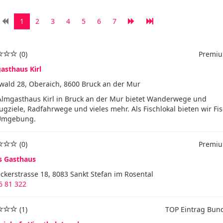
1
2
3
4
5
6
7
(0)
Premiu
asthaus Kirl
wald 28, Oberaich, 8600 Bruck an der Mur
Almgasthaus Kirl in Bruck an der Mur bietet Wanderwege und
ugziele, Radfahrwege und vieles mehr. Als Fischlokal bieten wir Fi
Umgebung.
(0)
Premiu
s Gasthaus
kerstrasse 18, 8083 Sankt Stefan im Rosental
6 81 322
(1)
TOP Eintrag Bun