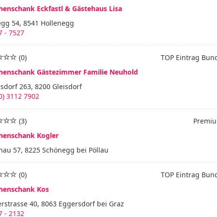
henschank Eckfastl & Gästehaus Lisa
egg 54, 8541 Hollenegg
 - 7527
(0)
TOP Eintrag Bun
henschank Gästezimmer Familie Neuhold
sdorf 263, 8200 Gleisdorf
0) 3112 7902
(3)
Premiu
henschank Kogler
nau 57, 8225 Schönegg bei Pöllau
(0)
TOP Eintrag Bun
henschank Kos
strasse 40, 8063 Eggersdorf bei Graz
 - 2132