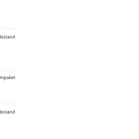
desland
mpaket
desland