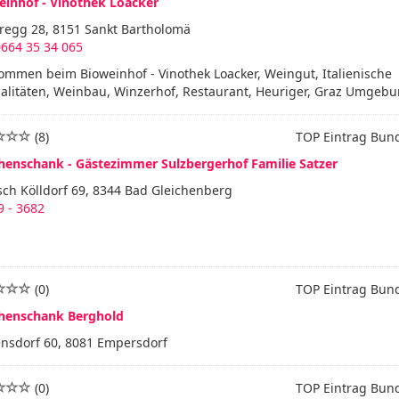
einhof - Vinothek Loacker
eregg 28, 8151 Sankt Bartholomä
0664 35 34 065
ommen beim Bioweinhof - Vinothek Loacker, Weingut, Italienische
alitäten, Weinbau, Winzerhof, Restaurant, Heuriger, Graz Umgebun
(8)
TOP Eintrag Bun
henschank - Gästezimmer Sulzbergerhof Familie Satzer
sch Kölldorf 69, 8344 Bad Gleichenberg
 - 3682
(0)
TOP Eintrag Bun
henschank Berghold
ensdorf 60, 8081 Empersdorf
(0)
TOP Eintrag Bun