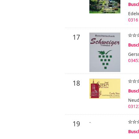
Busc
Edel
0316 
17
Busc
Gersd
03453
18
Busc
Neud
0312
-
19
Busc