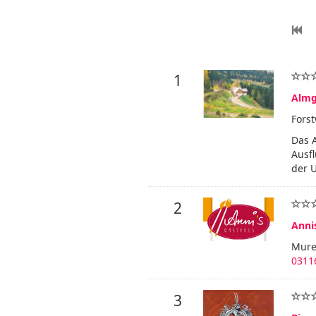
1
Almg
Forst
Das 
Ausfl
der 
2
Anni
Murec
0311
3