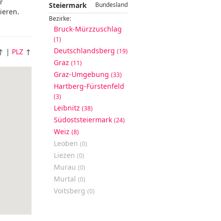
r
Steiermark
Bundesland
ieren.
Bezirke:
Bruck-Mürzzuschlag
(1)
Deutschlandsberg
↑ |
PLZ
↑
(19)
Graz
(11)
Graz-Umgebung
(33)
Hartberg-Fürstenfeld
(3)
Leibnitz
(38)
Südoststeiermark
(24)
Weiz
(8)
Leoben
(0)
Liezen
(0)
Murau
(0)
Murtal
(0)
Voitsberg
(0)