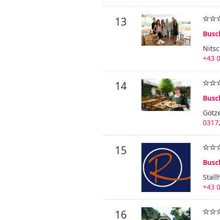
13
Busc
Nitsc
+43 
14
Busc
Götz
0317
15
Busc
Stall
+43 
16