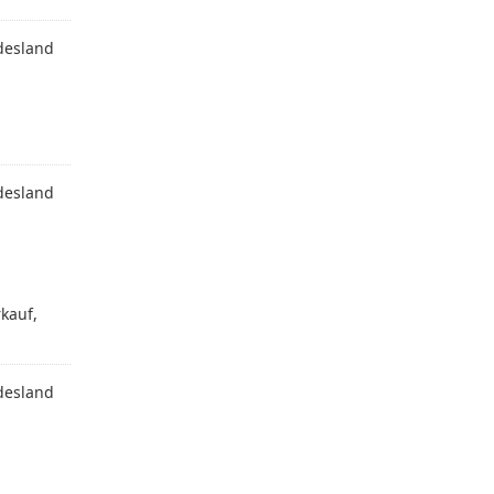
desland
desland
kauf,
desland