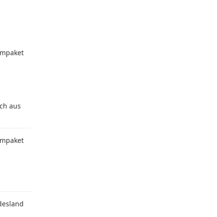
mpaket
sch aus
mpaket
desland