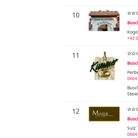
10
Busc
Koge
+43 0
11
Busc
Perbe
0664 
Busc
Stei
12
Busc
Sulz 
0664