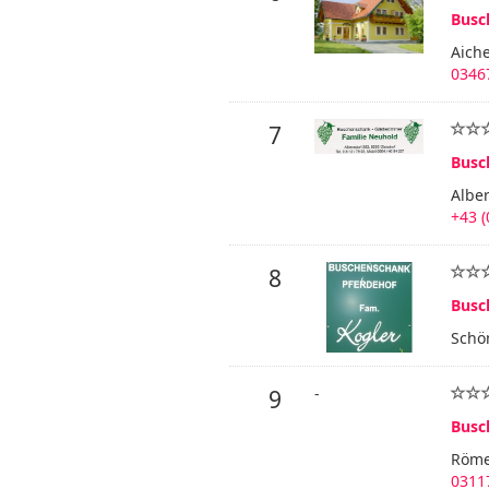
Busc
Aich
03467
7
Busc
Alber
+43 (
8
Busc
Schö
-
9
Busc
Römer
03117