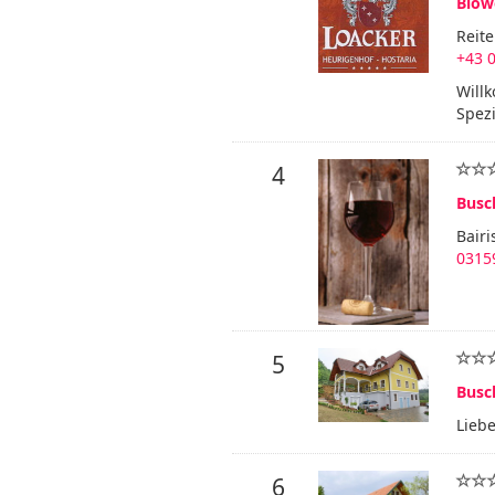
Biow
Reit
+43 
Willk
Spezi
4
Busc
Bairi
03159
5
Busc
Lieb
6