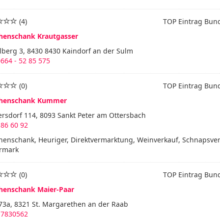
(4)
TOP Eintrag Bun
henschank Krautgasser
lberg 3, 8430 8430 Kaindorf an der Sulm
664 - 52 85 575
(0)
TOP Eintrag Bun
henschank Kummer
rsdorf 114, 8093 Sankt Peter am Ottersbach
86 60 92
henschank, Heuriger, Direktvermarktung, Weinverkauf, Schnapsver
ermark
(0)
TOP Eintrag Bun
henschank Maier-Paar
73a, 8321 St. Margarethen an der Raab
 7830562