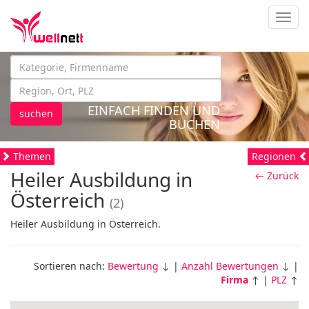
Navig
EINFACH FINDEN UND
suchen
BUCHEN
Themen
Regionen
Heiler Ausbildung in
← Zurück
Österreich
(2)
Heiler Ausbildung in Österreich.
Sortieren nach:
Bewertung
↓ |
Anzahl Bewertungen
↓ |
Firma
↑ |
PLZ
↑