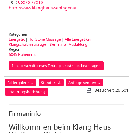
Tel.:
05576 77516
http://www.klanghauswehinger.at
Kategorien
Energetik
|
Hot Stone Massage
|
Alle Energetiker
|
Klangschalenmassage
|
Seminare - Ausbildung
Region
6845 Hohenems
Inhaberschaft dieses Eintrages kostenlos beantragen
Bildergalerie ↓
Standort ↓
Anfrage senden ↓
Besucher: 26.501
Erfahrungsberichte ↓
Firmeninfo
Willkommen beim Klang Haus