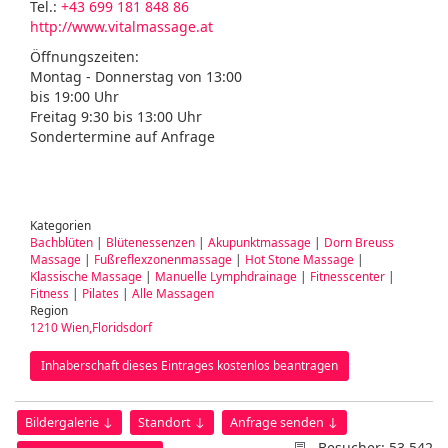
Tel.:
+43 699 181 848 86
http://www.vitalmassage.at
Öffnungszeiten:
Montag - Donnerstag von 13:00
bis 19:00 Uhr
Freitag 9:30 bis 13:00 Uhr
Sondertermine auf Anfrage
Kategorien
Bachblüten
|
Blütenessenzen
|
Akupunktmassage
|
Dorn Breuss
Massage
|
Fußreflexzonenmassage
|
Hot Stone Massage
|
Klassische Massage
|
Manuelle Lymphdrainage
|
Fitnesscenter
|
Fitness
|
Pilates
|
Alle Massagen
Region
1210 Wien,Floridsdorf
Inhaberschaft dieses Eintrages kostenlos beantragen
Bildergalerie ↓
Standort ↓
Anfrage senden ↓
Besucher: 53.542