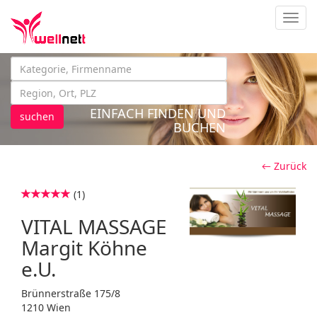
Navig
EINFACH FINDEN UND
suchen
BUCHEN
← Zurück
(1)
VITAL MASSAGE
Margit Köhne
e.U.
Brünnerstraße 175/8
1210 Wien