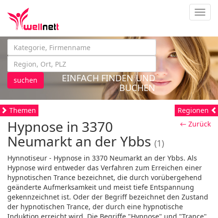
Navig
EINFACH FINDEN UND
suchen
BUCHEN
Themen
Regionen
Hypnose in 3370
← Zurück
Neumarkt an der Ybbs
(1)
Hynnotiseur - Hypnose in 3370 Neumarkt an der Ybbs. Als
Hypnose wird entweder das Verfahren zum Erreichen einer
hypnotischen Trance bezeichnet, die durch vorübergehend
geänderte Aufmerksamkeit und meist tiefe Entspannung
gekennzeichnet ist. Oder der Begriff bezeichnet den Zustand
der hypnotischen Trance, der durch eine hypnotische
Induktion erreicht wird. Die Begriffe "Hypnose" und "Trance"