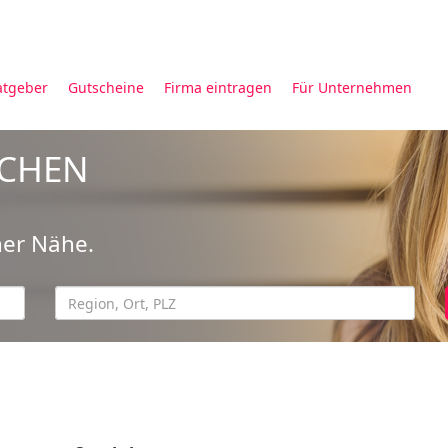
atgeber
Gutscheine
Firma eintragen
Für Unternehmen
UCHEN
ner Nähe.