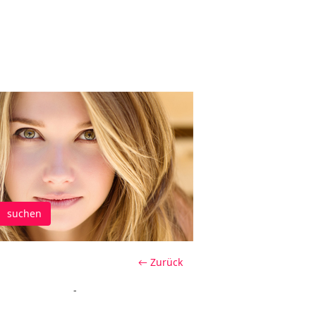
suchen
← Zurück
-