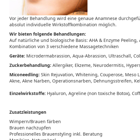
Vor jeder Behandlung wird eine genaue Anamnese durchgefüh
absolut individuelle Wirkstoffkombination möglich.
Wir bieten folgende Behandlungen:
Auf natürliche und biologische Basis: AHA & Enzyme Peeling
Kombination von 3 verschiedene Massagetechniken
Geräte:
Microdermabrassion, Aqua-Abrassion, Ultraschall, C
Zuckerbehandlung:
Allergiker, Ekzeme, Neurodermitis, Hyper
Miconeedling:
Skin Rejuvation, Whitening, Couperose, Meso Li
Akne, Akne Narben, Operationsnarben, Dehnungsstreifen, Kel
Einzelwirkstoffe:
Hyaluron, Agreline (non toxische Botox), Cof
Zusatzleistungen
Wimpern/Brauen färben
Brauen nachzupfen
Professionelles Brauenstyling inkl. Beratung