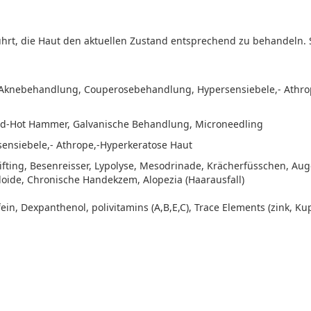
rt, die Haut den aktuellen Zustand entsprechend zu behandeln. S
, Aknebehandlung, Couperosebehandlung, Hypersensiebele,- Athro
old-Hot Hammer, Galvanische Behandlung, Microneedling
sensiebele,- Athrope,-Hyperkeratose Haut
fting, Besenreisser, Lypolyse, Mesodrinade, Krächerfüsschen, Auge
oide, Chronische Handekzem, Alopezia (Haarausfall)
fein, Dexpanthenol, polivitamins (A,B,E,C), Trace Elements (zink, K