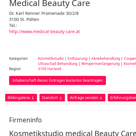
Medical Beauty Care
Dr. Karl Renner Promenade 30/2/8
3100 St. Pölten
Tel.:
http://www.medical-beauty-care.at
Kategorien
Kosmetikstudio
|
Enthaarung
|
Aknebehandlung
|
Coupe
Ultraschall Behandlung
|
Wimpernverlängerung
|
Kosmet
Region
3100 Harland
Inhaberschaft dieses Eintrages kostenlos beantragen
Bildergalerie ↓
Standort ↓
Anfrage senden ↓
Erfahrungsber
Firmeninfo
Kosmetikstudio medical Beauty Care-