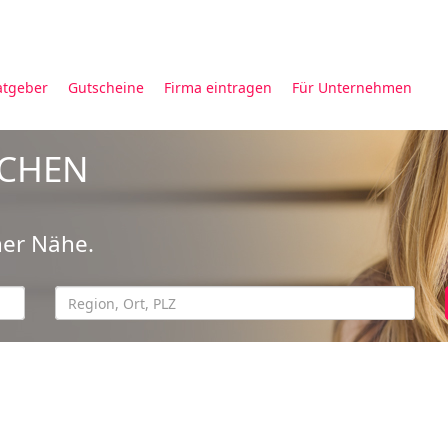
atgeber
Gutscheine
Firma eintragen
Für Unternehmen
UCHEN
ner Nähe.