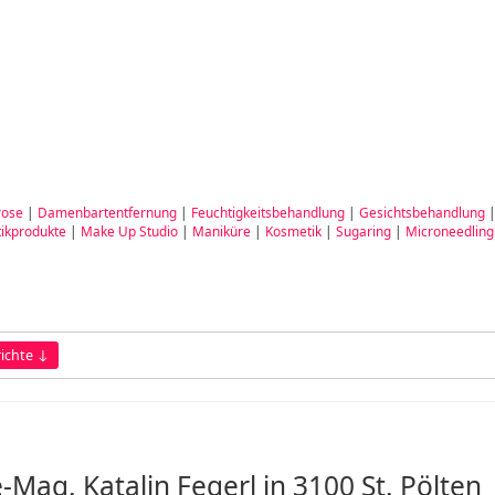
rose
|
Damenbartentfernung
|
Feuchtigkeitsbehandlung
|
Gesichtsbehandlung
ikprodukte
|
Make Up Studio
|
Maniküre
|
Kosmetik
|
Sugaring
|
Microneedling
ichte ↓
Mag. Katalin Fegerl in 3100 St. Pölten