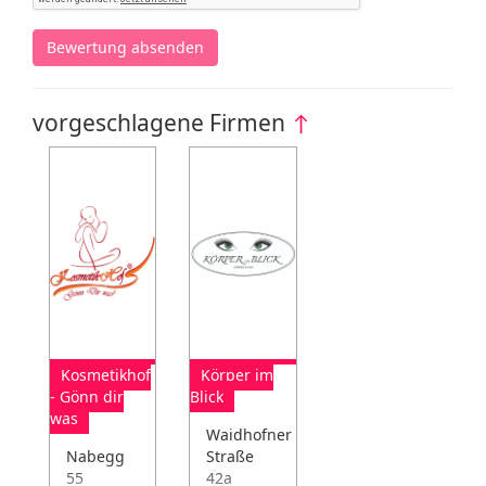
Bewertung absenden
vorgeschlagene Firmen
↑
Kosmetikhof
Körper im
- Gönn dir
Blick
was
Waidhofner
Nabegg
Straße
55
42a